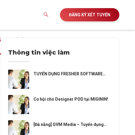
ĐĂNG KÝ XÉT TUYỂN
ẤN
ĐỒ ÁN
Thông tin việc làm
TUYỂN DỤNG FRESHER SOFTWARE
DEVELOPER (NodeJS / ReactJS) TẠI ĐÀ
NẴNG
Cơ hội cho Designer POD tại MIGININ!
[Đà nẵng] GVM Media – Tuyển dụng
Designer