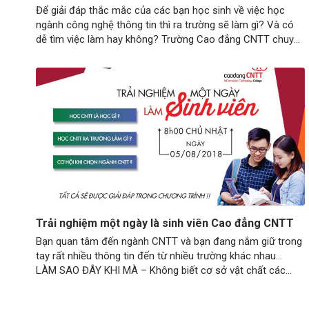
Để giải đáp thắc mắc của các bạn học sinh về việc học
ngành công nghệ thông tin thì ra trường sẽ làm gì? Và có
dễ tìm việc làm hay không? Trường Cao đẳng CNTT chuyên
nghiệp công bố thống kê về nhu cầu tuyển dụng của ngành
công nghệ thông tin tại Đà…
Trải nghiệm một ngày là sinh viên Cao đẳng CNTT
Bạn quan tâm đến ngành CNTT và bạn đang nắm giữ trong
tay rất nhiều thông tin đến từ nhiều trường khác nhau…
LÀM SAO ĐÂY KHI MÀ – Không biết cơ sở vật chất các
trường ra sao – Giáo trình học như thế nào? – Chuyện
ngành nghề, tương lai công việc ra…