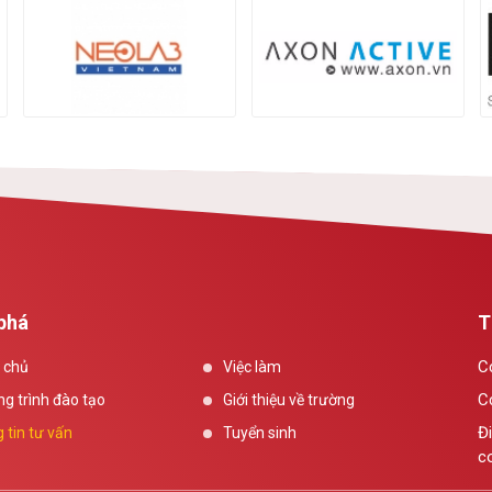
phá
T
C
 chủ
Việc làm
C
g trình đào tạo
Giới thiệu về trường
Đi
 tin tư vấn
Tuyển sinh
c