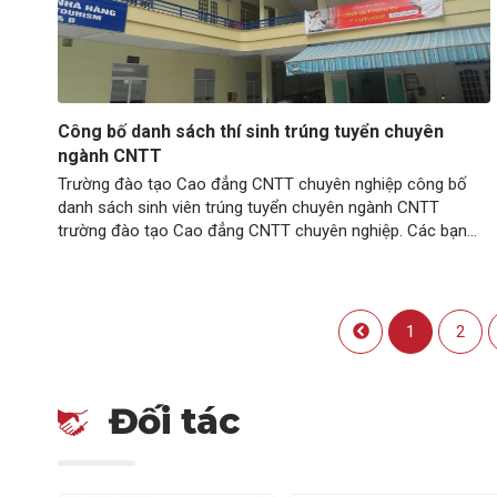
Công bố danh sách thí sinh trúng tuyển chuyên
ngành CNTT
Trường đào tạo Cao đẳng CNTT chuyên nghiệp công bố
danh sách sinh viên trúng tuyển chuyên ngành CNTT
trường đào tạo Cao đẳng CNTT chuyên nghiệp. Các bạn
nhanh chóng hoàn thành thủ tục nhập học sớm để chuẩn
bị bước vào chương trình học mới nhé. Danh sách được
đính kèm tại đây…
1
2
Đối tác