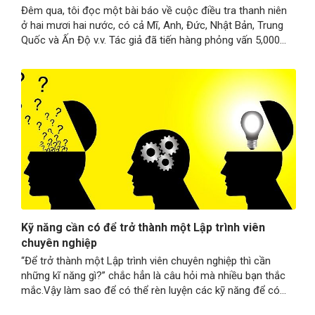
Đêm qua, tôi đọc một bài báo về cuộc điều tra thanh niên
ở hai mươi hai nước, có cả Mĩ, Anh, Đức, Nhật Bản, Trung
Quốc và Ấn Độ v.v. Tác giả đã tiến hàng phỏng vấn 5,000
người giữa độ tuổi 15 tới 25 về giáo dục và khát vọng nghề
nghiệp. Gần…
Kỹ năng cần có để trở thành một Lập trình viên
chuyên nghiệp
“Để trở thành một Lập trình viên chuyên nghiệp thì cần
những kĩ năng gì?” chắc hẳn là câu hỏi mà nhiều bạn thắc
mắc.Vậy làm sao để có thể rèn luyện các kỹ năng để có
thể trở thành một lập trình viên chuyên nghiệp? Hãy cùng