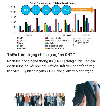
trường Đào tao Cao đẳng CNTT tìm…
Thiếu trầm trọng nhân sự ngành CNTT
Nhân lực công nghệ thông tin (CNTT) đang bước vào giai
đoạn bùng nổ với nhu cầu rất lớn, trải đều cho tất cả mọi
lĩnh vực. Tuy nhiên ngành CNTT đang lâm vào tình trạng
thiếu hụt nhân lực trầm trọng. Thiếu 78.000 nhân lực/năm
Theo khảo sát của VietnamWorks về ngành CNTT ở…