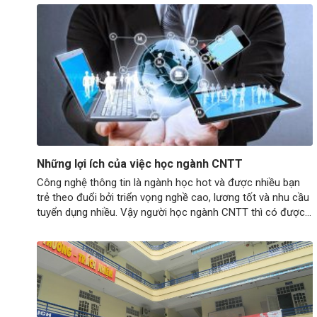
Những lợi ích của việc học ngành CNTT
Công nghệ thông tin là ngành học hot và được nhiều bạn
trẻ theo đuổi bởi triển vọng nghề cao, lương tốt và nhu cầu
tuyển dụng nhiều. Vậy người học ngành CNTT thì có được
những lợi ích gì? Người theo đuổi nghề liên quan CNTT thì
có được những gì? Cơ hội nghề…