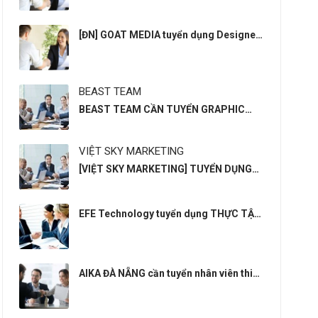
[ĐN] GOAT MEDIA tuyển dụng Designer
POD
BEAST TEAM
BEAST TEAM CẦN TUYỂN GRAPHIC
DESIGNER
VIỆT SKY MARKETING
[VIỆT SKY MARKETING] TUYỂN DỤNG
NHÂN VIÊN DESIGNER
EFE Technology tuyển dụng THỰC TẬP
SINH
AIKA ĐÀ NẴNG cần tuyển nhân viên thiết
kế 3D