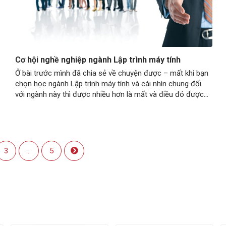
Cơ hội nghề nghiệp ngành Lập trình máy tính
Ở bài trước mình đã chia sẻ về chuyện được – mất khi bạn
chọn học ngành Lập trình máy tính và cái nhìn chung đối
với ngành này thì được nhiều hơn là mất và điều đó được
thể hiện qua cơ hội nghề nghiệp của ngành lập trình máy
tính Học lập trình…
3
...
5