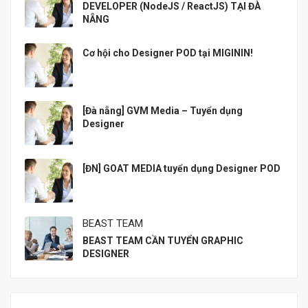
DEVELOPER (NodeJS / ReactJS) TẠI ĐÀ
NẴNG
Cơ hội cho Designer POD tại MIGININ!
[Đà nẵng] GVM Media – Tuyển dụng
Designer
[ĐN] GOAT MEDIA tuyển dụng Designer POD
BEAST TEAM
BEAST TEAM CẦN TUYỂN GRAPHIC
DESIGNER