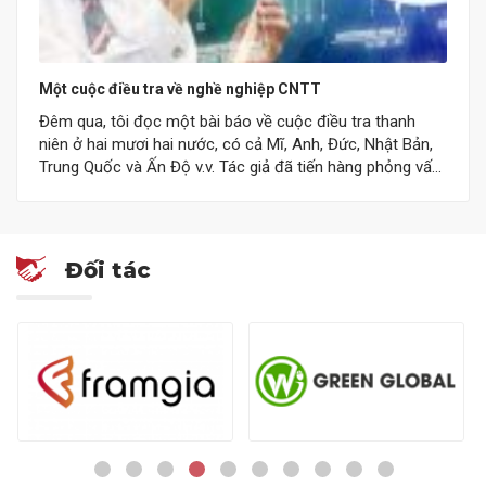
Một cuộc điều tra về nghề nghiệp CNTT
Đêm qua, tôi đọc một bài báo về cuộc điều tra thanh
niên ở hai mươi hai nước, có cả Mĩ, Anh, Đức, Nhật Bản,
Trung Quốc và Ấn Độ v.v. Tác giả đã tiến hàng phỏng vấn
5,000 người giữa độ tuổi 15 tới 25 về giáo dục và khát
vọng nghề nghiệp. Gần…
Đối tác