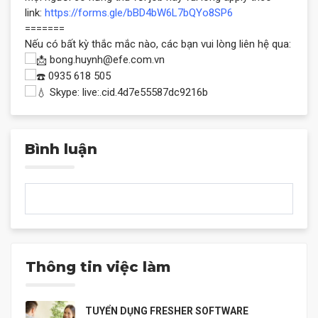
link:
https://forms.gle/bBD4bW6L7bQYo8SP6
=======
Nếu có bất kỳ thắc mắc nào, các bạn vui lòng liên hệ qua:
bong.huynh@efe.com.vn
0935 618 505
Skype: live:.cid.4d7e55587dc9216b
Bình luận
Thông tin việc làm
TUYỂN DỤNG FRESHER SOFTWARE