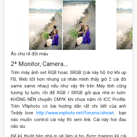
Áo chú rể đổi màu
2* Monitor, Camera….
Trên máy ảnh set RGB hoac SRGB (cái này hỗ trợ khi up
FB, Web tốt hơn nhưng cá nhân mình thấy giờ 2 cái đó
same same nhau) nếu như vậy thì trên Máy tính cũng
tương tự luôn, rồi để RGB / SRGB gởi qua nhà in luôn.
KHÔNG NÊN chuyển CMYK khi chưa nắm rõ ICC Profile.
Trên VNphoto có bài hướng dẫn rất chi tiết của anh
Teddy love
http://www.vnphoto.net/forums/showt…
bạn
nào muốn control cái này thì xem link. Cái này hơi đau
não xíu
Để kỹ thuật bên nhà in sẽ làm vì họ được training kỹ cái