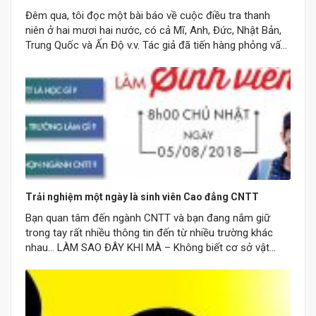
Đêm qua, tôi đọc một bài báo về cuộc điều tra thanh
niên ở hai mươi hai nước, có cả Mĩ, Anh, Đức, Nhật Bản,
Trung Quốc và Ấn Độ v.v. Tác giả đã tiến hàng phỏng vấn
5,000 người giữa độ tuổi 15 tới 25 về giáo dục và khát
vọng nghề nghiệp. Gần…
Trải nghiệm một ngày là sinh viên Cao đẳng CNTT
Bạn quan tâm đến ngành CNTT và bạn đang nắm giữ
trong tay rất nhiều thông tin đến từ nhiều trường khác
nhau… LÀM SAO ĐÂY KHI MÀ – Không biết cơ sở vật
chất các trường ra sao – Giáo trình học như thế nào? –
Chuyện ngành nghề, tương lai công việc ra…