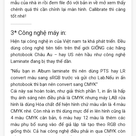
mẫu của nhà in rồi đem file đó với bản in về mở xem thấy
chênh quá thì cần chỉnh lại màn hình. Callibrate thì càng
tốt nhé!
…………………..
3* Công nghệ máy in:
Hiện tại công nghệ in của Việt nam ta khá phát triển. Đều
dùng công nghệ tiên tiến trên thế giới GIỐNG các hãng
photobook Châu Au – hay US nên hầu như công nghệ
Laminate đang bị thay thế dần.
“Nếu bạn in Album laminate thì nên dùng PTS hay LR
convert màu sang sRGB trước và gửi cho Lab.Nếu in ấn
photobook thì bạn nên convert sang CMYK”
Cái này sai hoàn toàn, như giải thích phần 1, in ấn là hấp
thụ ánh sáng nên điều phải là CMYK nhưng máy
LAB rửa
hình là dùng Hóa chất để hiện hình chứ màu vẫn là 4 màu
CMYK
nhé. Còn nhà in thì dùng mực để in lên hình cũng là
4 màu CMYK căn bản, 6 màu hay 12 màu là thêm các
màu phụ bổ sung vào để giả lập tái tạo theo RGB cho
giống thôi. Cả hai công nghệ điều phải in qua CMYK còn