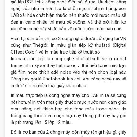
giả lập RGB thì 2 công nghệ điều xài được. Ưu điểm công
nghệ của nhà in hơn lab là chỗ mực in chính hãng, còn
LAB xài hóa chất hiện thuốc nên thuốc mới nước màu sẽ
đẹp in càng nhiều thì màu sẽ xuống. và thế giới hiện ko
xài công nghệ này vì để bảo vệ môi trường các bạn nhé
Hiện tại căn bản chỉ có 2 công nghệ được sử dụng tại VN
cũng như Thếgiới:
In màu gián tiếp kỹ thuậtsố (Digital
Offset Color)
và
In màu trực tiếp kỹ thuật số
In màu gián tiếp là công nghệ như offsett
sẽ in ra hạt
trame, nhìn kỹ sẽ thấy hạt noise: vì thế nếu tone màu bạn
giả film hoac thích add noise vào thì nên chọn loại này.
Dòng này gọi là Photobook tạp chí. Với công nghệ này sẽ
in được trên nhiều loại giấy khác nhau.
In màu trực tiếp là công nghệ thay cho LAB
in ra sẽ căng
nét hơn, vì in trên mặt giấy thuốc mực nước nên cảm giác
màu căng, nét: thích hợp cho tone màu trong sáng, da
trắng căng thì in nên chọn loại này. Dòng ptb này hay gọi
là ptb trang liền , 5 lớp 12 màu.
Đó là cơ bản của 2 dòng máy, còn máy tên gì hiệu gì, giấy