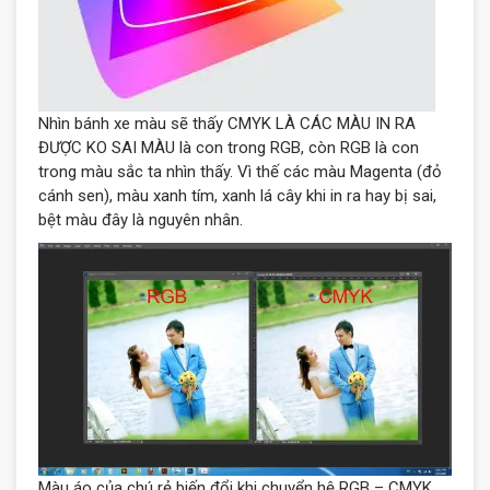
Nhìn bánh xe màu sẽ thấy CMYK LÀ CÁC MÀU IN RA
ĐƯỢC KO SAI MÀU là con trong RGB, còn RGB là con
trong màu sắc ta nhìn thấy.
Vì thế các màu Magenta (đỏ
cánh sen), màu xanh tím, xanh lá
cây khi in ra hay bị sai,
bệt màu đây là nguyên nhân.
Màu áo của chú rẻ biến đổi khi chuyển hệ RGB – CMYK