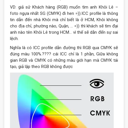
VD: giả sử Khách hàng (RGB) muốn tìm anh Khôi Lê –
foto ngựa nhất SG (CMYK) đi hen =)).ICC profile là thông
tin dẫn đến nhà Khôi mà chỉ biết là ở HCM, Khôi không
cho địa chỉ, phường nào, Quận, … =)) thì khách sẽ tìm đại
anh nào tên Khôi Lê trong HCM… vì thế sẽ dẫn đến sự sai
lệch.
Nghĩa là có ICC profile dẫn đường thì RGB qua CMYK sẽ
đúng màu 100%.????
cái ICC chỉ là 1 phần, Giữa không
gian RGB và CMYK có những màu giới hạn mà CMYK tái
tạo, giả lập theo RGB không được