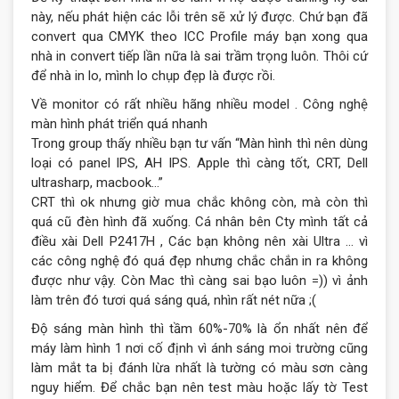
này, nếu phát hiện các lỗi trên sẽ xử lý được. Chứ bạn đã
convert qua CMYK theo ICC Profile máy bạn xong qua
nhà in convert tiếp lần nữa là sai trầm trọng luôn. Thôi cứ
để nhà in lo, mình lo chụp đẹp là được rồi.
Về monitor có rất nhiều hãng nhiều model . Công nghệ
màn hình phát triển quá nhanh
Trong group thấy nhiều bạn tư vấn “Màn hình thì nên dùng
loại có panel IPS, AH IPS. Apple thì càng tốt, CRT, Dell
ultrasharp, macbook…”
CRT thì ok nhưng giờ mua chắc không còn, mà còn thì
quá cũ đèn hình đã xuống. Cá nhân bên Cty mình tất cả
điều xài Dell P2417H , Các bạn không nên xài Ultra … vì
các công nghệ đó quá đẹp nhưng chắc chắn in ra không
được như vậy. Còn Mac thì càng sai bạo luôn =)) vì ảnh
làm trên đó tươi quá sáng quá, nhìn rất nét nữa ;(
Độ sáng màn hình thì tầm 60%-70% là ổn nhất nên để
máy làm hình 1 nơi cố định vì ánh sáng moi trường cũng
làm mắt ta bị đánh lừa nhất là tường có màu sơn càng
nguy hiểm. Để chắc bạn nên test màu hoặc lấy tờ Test