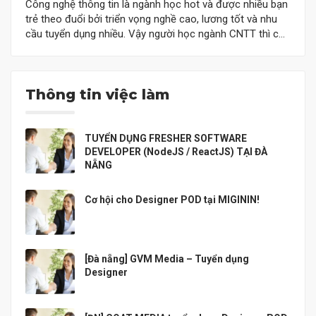
Công nghệ thông tin là ngành học hot và được nhiều bạn
trẻ theo đuổi bởi triển vọng nghề cao, lương tốt và nhu
cầu tuyển dụng nhiều. Vậy người học ngành CNTT thì có
được những lợi ích gì? Người theo đuổi nghề liên quan
CNTT thì có được những gì? Cơ hội nghề…
Thông tin việc làm
TUYỂN DỤNG FRESHER SOFTWARE
DEVELOPER (NodeJS / ReactJS) TẠI ĐÀ
NẴNG
Cơ hội cho Designer POD tại MIGININ!
[Đà nẵng] GVM Media – Tuyển dụng
Designer