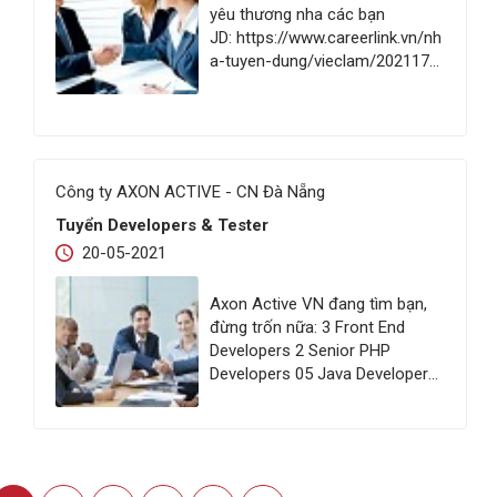
yêu thương nha các bạn
JD: https://www.careerlink.vn/nh
a-tuyen-dung/vieclam/2021170
Với môi trường làm việc cực kỳ
vui vẻ, không thiếu áp lực để
các bạn lớn lên mỗi ngày, về với
team nhà mình nhé !
Công ty AXON ACTIVE - CN Đà Nẵng
Tuyển Developers & Tester
20-05-2021
Axon Active VN đang tìm bạn,
đừng trốn nữa: 3 Front End
Developers 2 Senior PHP
Developers 05 Java Developers
02 Fullstack Nodejs 03 Manual
Tester 01 Marketing and
Communication Mgr Đừng trốn
nữa nha, apply ngay nha:
minh.phan@axonactive.com/Sk