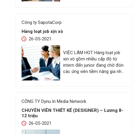
đến 35.000.000VND. CHỈ CẦN
TỪ 2 NĂM KINH NGHIỆM, NHẬN
NGAY SIGNING BONUS CÙNG
Công ty SapotaCorp
OFFER HẤP DẪN, CẠNH TRANH
THỊ TRƯỜNG ĐN NGOÀI RA,
Hàng loạt job xịn xò
FSOFT…
26-05-2021
VIỆC LÀM HOT Hàng loạt job
xịn xò gồm nhiều cấp độ từ
intern đến junior đang chờ đón
các ứng viên tiềm năng gia nhập
công ty. Intern Tester IT BA
WordPress .Net Fresher .Net FE
– Thu nhập cực cao cùng nhiều
bonus hấp dẫn. – Trải nghiệm
CÔNG TY Dynu In Media Network
môi trường làm việc tuyệt…
CHUYÊN VIÊN THIẾT KẾ (DESIGNER) – Lương 8-
12 triệu
26-05-2021