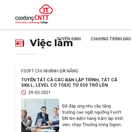
TUYỂN SINH
CHƯƠNG TRÌNH ĐÀO
Việc làm
FSOFT CHI NHÁNH ĐÀ NẴNG
TUYỂN TẤT CẢ CÁC BẠN LẬP TRÌNH, TẤT CẢ
SKILL, LEVEL CÓ TOEIC TỪ 550 TRỞ LÊN
29-05-2021
Để đáp ứng nhu cầu tăng
trưởng cao ngất ngưỡng Fsoft
ĐN tìm kiếm hàng trăm lập trình
viên, chạy Thưởng nóng Signing
Bonus cho hàng loạt vị trí lên