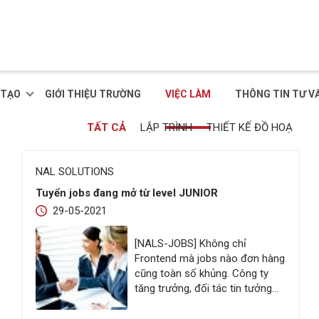
 TẠO
GIỚI THIỆU TRƯỜNG
VIỆC LÀM
THÔNG TIN TƯ V
TẤT CẢ
LẬP TRÌNH
THIẾT KẾ ĐỒ HOẠ
NAL SOLUTIONS
Tuyển jobs đang mở từ level JUNIOR
29-05-2021
[NALS-JOBS] Không chỉ
Frontend mà jobs nào đơn hàng
cũng toàn số khủng. Công ty
tăng trưởng, đối tác tin tưởng
giao nhiều dự án, cuộc sống
anh chị em Nalsers chắc chắn