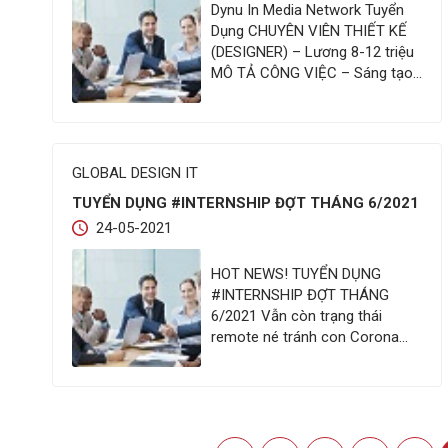
Dynu In Media Network Tuyển
Dụng CHUYÊN VIÊN THIẾT KẾ
(DESIGNER) – Lương 8-12 triệu
MÔ TẢ CÔNG VIỆC – Sáng tạo
ý tưởng, concept đồ họa, hình
ảnh, màu sắc, bố cục, v.v. của
tất cả các vật phẩm phục vụ
hoạt động của công ty – Thiết
GLOBAL DESIGN IT
kế các ấn phẩm liên quan…
️TUYỂN DỤNG #INTERNSHIP ĐỢT THÁNG 6/2021
24-05-2021
HOT NEWS! ️TUYỂN DỤNG
#INTERNSHIP ĐỢT THÁNG
6/2021 Vẫn còn trạng thái
remote né tránh con Corona
mà vẫn đảm bảo tiến độ công
việc cho mọi Khách hàng thân
thương!!!! Và mục tiêu build các
team mới vẫn luôn luôn sẵn
sàng, welcome các bạn