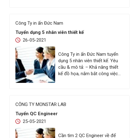
nhiều ấm no. Và đây là tổng số
và lượng jobs đang mở từ level
JUNIOR+ tại NALS: Front-end
Công Ty in ấn Đức Nam
Developer (𝗥𝗲𝗮𝗰𝘁𝗝𝗦, 𝗩𝘂𝗲𝗝𝗦,…
Tuyển dụng 5 nhân viên thiết kế
26-05-2021
Công Ty in ấn Đức Nam tuyển
dụng 5 nhân viên thiết kế. Yêu
cầu & mô tả: – Khả năng thiết
kế đồ họa, nắm bắt công việc
nhanh, chịu áp lực cao; – Có
kinh nghiệm trong thiết kế về
nội thất; – Thành thạo các phần
mềm thiết kế như: Photoshop,
CÔNG TY MONSTAR LAB
coreldraw,…
Tuyển QC Engineer
25-05-2021
Cần tìm 2 QC Engineer về để