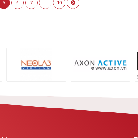
5
6
7
...
10
ype: samantha.phan Thank you
all and Stay safe