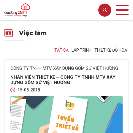
Việc làm
TẤT CẢ
LẬP TRÌNH
THIẾT KẾ ĐỒ HOẠ
CÔNG TY TNHH MTV XÂY DỰNG GỐM SỨ VIỆT HƯƠNG
NHÂN VIÊN THIẾT KẾ – CÔNG TY TNHH MTV XÂY
DỰNG GỐM SỨ VIỆT HƯƠNG
15-05-2018