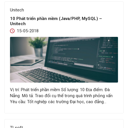
Unitech
10 Phát triển phần mềm (Java/PHP, MySQL) –
Unitech
15-05-2018
Vị trí: Phát triển phần mềm Số lượng: 10 Địa điểm: Đà
Nẵng Mô tả: Trao đổi cụ thể trong quá trình phỏng vấn
Yêu cầu: Tốt nghiệp các trường Đại học, cao đẳng
chuyên ngành CNTT, Lập trình viên quốc tế; Lập trình tốt
với ít nhất một ngôn ngữ Java, PHP; Làm việc…
TLsoft