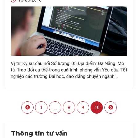
15-05-2018
Vị trí: Kỹ sư cầu nối Số lượng: 05 Địa điểm: Đà Nẵng Mô
tả: Trao đổi cụ thể trong quá trình phỏng vấn Yêu cầu: Tốt
nghiệp các trường Đại học, cao đẳng chuyên ngành
CNTT, Lập trình viên quốc tế; Lập trình tốt với ít nhất một
ngôn ngữ Java, .Net, PHP …;…
1
...
8
9
10
Thông tin tư vấn