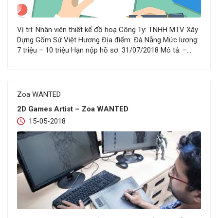
Vị trí: Nhân viên thiết kế đồ hoạ Công Ty: TNHH MTV Xây
Dựng Gốm Sứ Việt Hương Địa điểm: Đà Nẵng Mức lương:
7 triệu – 10 triệu Hạn nộp hồ sơ: 31/07/2018 Mô tả: –
Thiết kế nhận diện thương hiệu, bao bì sản phẩm, nhãn
mác hàng hóa và các vật phẩm quảng cáo khác.…
Zoa WANTED
2D Games Artist – Zoa WANTED
15-05-2018