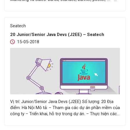
Thiết kế digital MKT: facebook, email, google,… – Đưa ra ý
tưởng và thiết kế đồ họa, video, . – Thiết…
Seatech
20 Junior/Senior Java Devs (J2EE) – Seatech
15-05-2018
Vị trí: Junior/Senior Java Devs (J2EE) Số lượng: 20 Địa
điểm: Hà Nội Mô tả: – Tham gia các dự án phần mềm của
công ty – Triển khai, hỗ trợ trong dự án. – Thực hiện các
công việc khác do Cán bộ quản lý yêu cầu. Yêu cầu – LTV
Java: + Java web:…