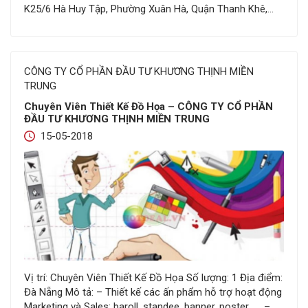
K25/6 Hà Huy Tập, Phường Xuân Hà, Quận Thanh Khê,
Thành Phố Đà Nẵng, Mô tả: – Được đưa ra ý tưởng sáng
tạo, tư vấn cho khách hàng – Tham gia thiết kế…
CÔNG TY CỔ PHẦN ĐẦU TƯ KHƯƠNG THỊNH MIỀN
TRUNG
Chuyên Viên Thiết Kế Đồ Họa – CÔNG TY CỔ PHẦN
ĐẦU TƯ KHƯƠNG THỊNH MIỀN TRUNG
15-05-2018
Vị trí: Chuyên Viên Thiết Kế Đồ Họa Số lượng: 1 Địa điểm:
Đà Nẵng Mô tả: – Thiết kế các ấn phẩm hỗ trợ hoạt động
Marketing và Sales: baroll, standee, banner, poster, …. –