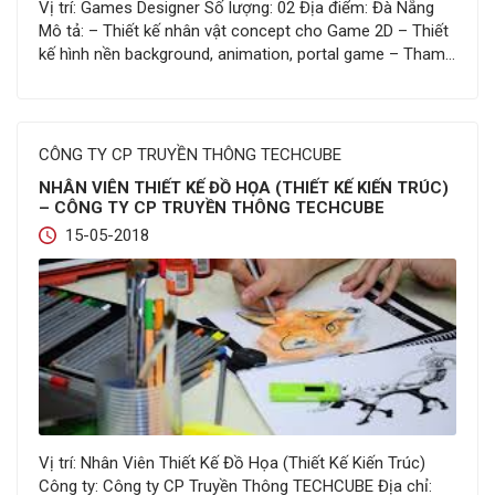
Vị trí: Games Designer Số lượng: 02 Địa điểm: Đà Nẵng
Mô tả: – Thiết kế nhân vật concept cho Game 2D – Thiết
kế hình nền background, animation, portal game – Tham
gia đóng góp ý tưởng cho Game Yêu cầu: – Sử dụng
thành thạo AI , Photoshop. – Có kỹ năng brainstorm,…
CÔNG TY CP TRUYỀN THÔNG TECHCUBE
NHÂN VIÊN THIẾT KẾ ĐỒ HỌA (THIẾT KẾ KIẾN TRÚC)
– CÔNG TY CP TRUYỀN THÔNG TECHCUBE
15-05-2018
Vị trí: Nhân Viên Thiết Kế Đồ Họa (Thiết Kế Kiến Trúc)
Công ty: Công ty CP Truyền Thông TECHCUBE Địa chỉ: