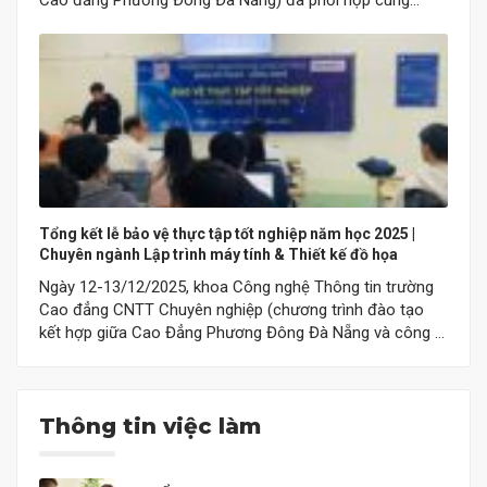
Cao đẳng Phương Đông Đà Nẵng) đã phối hợp cùng
Công ty B Productions (Nhật Bản) tổ chức thành công
Workshop “Inside The Studio – Quy trình sản xuất Video
chuyên nghiệp”. Chương trình mang đến cho sinh…
Tổng kết lễ bảo vệ thực tập tốt nghiệp năm học 2025 |
Chuyên ngành Lập trình máy tính & Thiết kế đồ họa
Ngày 12-13/12/2025, khoa Công nghệ Thông tin trường
Cao đẳng CNTT Chuyên nghiệp (chương trình đào tạo
kết hợp giữa Cao Đẳng Phương Đông Đà Nẵng và công ty
iViettech) đã tổ chức lễ bảo vệ thực tập tốt nghiệp cho
các lớp CT6A-L1, CT6A-L2 (chuyên ngành Lập trình máy
tính) và CT6A-Đ (chuyên ngành…
Thông tin việc làm