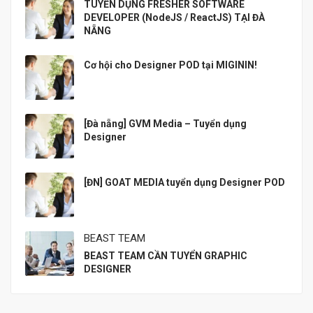
TUYỂN DỤNG FRESHER SOFTWARE
DEVELOPER (NodeJS / ReactJS) TẠI ĐÀ
NẴNG
Cơ hội cho Designer POD tại MIGININ!
[Đà nẵng] GVM Media – Tuyển dụng
Designer
[ĐN] GOAT MEDIA tuyển dụng Designer POD
BEAST TEAM
BEAST TEAM CẦN TUYỂN GRAPHIC
DESIGNER