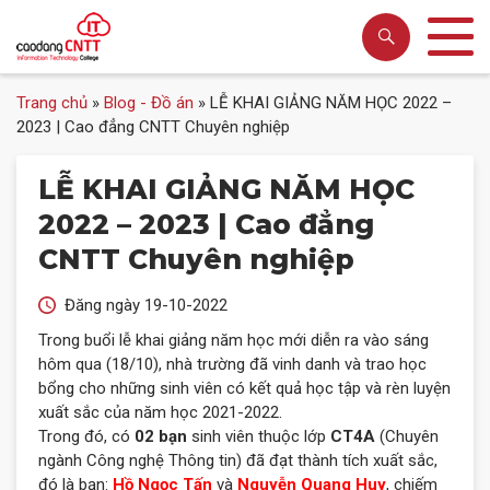
Trang chủ
»
Blog - Đồ án
»
LỄ KHAI GIẢNG NĂM HỌC 2022 –
2023 | Cao đẳng CNTT Chuyên nghiệp
LỄ KHAI GIẢNG NĂM HỌC
2022 – 2023 | Cao đẳng
CNTT Chuyên nghiệp
Đăng ngày 19-10-2022
Trong buổi lễ khai giảng năm học mới diễn ra vào sáng
hôm qua (18/10), nhà trường đã vinh danh và trao học
bổng cho những sinh viên có kết quả học tập và rèn luyện
xuất sắc của năm học 2021-2022.
Trong đó, có
02 bạn
sinh viên thuộc lớp
CT4A
(Chuyên
ngành Công nghệ Thông tin) đã đạt thành tích xuất sắc,
đó là bạn:
Hồ Ngọc Tấn
và
Nguyễn Quang Huy
, chiếm